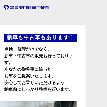
車検
Car sales
新車も中古車もあります！
メンテナンス
おねうち車検コース
自動車販売
点検・修理だけでなく、
修理・ボディコート
おすすめ車検コース
12ヶ月点検
新車・中古車の販売も行っておりま
す。
あなたの御希望に沿った
自動車販売
おまかせ車検コース
6ヶ月点検
板金塗装
お車をご提案いたします。
安心してお乗りいただけるよう
お知らせ
トラック＆バン車検価格表
タイヤ交換
ボディコート
納車前にしっかり整備を行います。
採用情報
車検の流れ
オイル交換