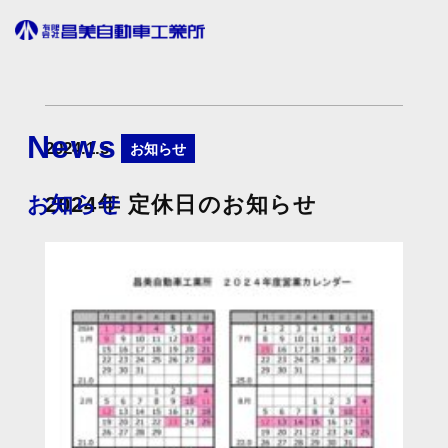
車検
News
2024.1.5
お知らせ
メンテナンス
おねうち車検コース
お知らせ
2024年 定休日のお知らせ
修理・ボディコート
おすすめ車検コース
12ヶ月点検
自動車販売
おまかせ車検コース
6ヶ月点検
板金塗装
お知らせ
トラック＆バン車検価格表
タイヤ交換
ボディコート
採用情報
車検の流れ
オイル交換